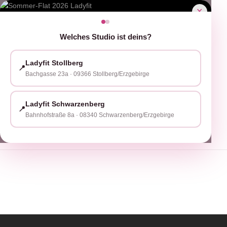
✕
Unsere Leistungen
Standorte
Welches Studio ist deins?
Ladyfit Stollberg
📍
Bachgasse 23a · 09366 Stollberg/Erzgebirge
Ernährungskurs mit KKH-Zuschuss
Ladyfit Schwarzenberg
📍
Bahnhofstraße 8a · 08340 Schwarzenberg/Erzgebirge
4 Wochen testen
Deine Anfrage ist eingegangen!