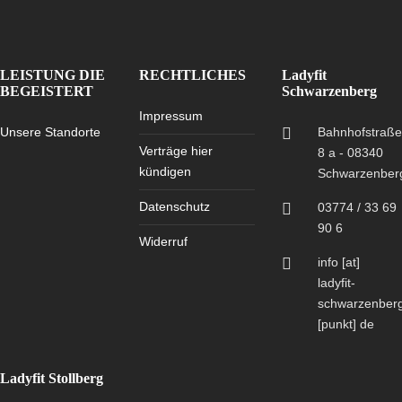
LEISTUNG DIE
RECHTLICHES
Ladyfit
BEGEISTERT
Schwarzenberg
Impressum
Unsere Standorte
Bahnhofstraß
Verträge hier
8 a - 08340
kündigen
Schwarzenber
Datenschutz
03774 / 33 69
90 6
Widerruf
info [at]
ladyfit-
schwarzenber
[punkt] de
Ladyfit Stollberg